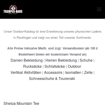
Zum Hauptinhalt springen
Unser Outdoor-Katalog ist eine Erweiterung unseres physischen Ladens
in Reutlingen und zeigt nur einen Teil unseres Sortiments.
Alle Preise inklusive MwSt. und zzgl. Versandkosten (ab 100 €
Bestellwert bieten wir kostenlosen Versand an)
Damen Bekleidung
|
Herren Bekleidung
|
Schuhe
|
Rucksäcke
|
Schlafsäcke
|
Outdoor
Vertikal Aktivitäten
|
Accessoirs
|
Isomatten
|
Zelte
|
Schneeschuhe & Tourenski
Sherpa Mountain Tee