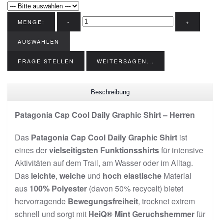
MENGE:
-
+
AUSWÄHLEN
FRAGE STELLEN
WEITERSAGEN...
Beschreibung
Patagonia Cap Cool Daily Graphic Shirt – Herren
Das
Patagonia Cap Cool Daily Graphic Shirt
ist
eines der
vielseitigsten Funktionsshirts
für intensive
Aktivitäten auf dem Trail, am Wasser oder im Alltag.
Das
leichte
,
weiche
und
hoch elastische
Material
aus
100% Polyester
(davon 50% recycelt) bietet
hervorragende
Bewegungsfreiheit
, trocknet extrem
schnell und sorgt mit
HeiQ® Mint Geruchshemmer
für