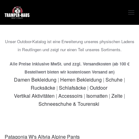
Zum Hauptinhalt springen
Unser Outdoor-Katalog ist eine Erweiterung unseres physischen Ladens
in Reutlingen und zeigt nur einen Teil unseres Sortiments.
Alle Preise inklusive MwSt. und zzgl. Versandkosten (ab 100 €
Bestellwert bieten wir kostenlosen Versand an)
Damen Bekleidung
|
Herren Bekleidung
|
Schuhe
|
Rucksäcke
|
Schlafsäcke
|
Outdoor
Vertikal Aktivitäten
|
Accessoirs
|
Isomatten
|
Zelte
|
Schneeschuhe & Tourenski
Patagonia W's Altvia Alpine Pants