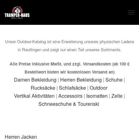
Zum Hauptinhalt springen
Unser Outdoor-Katalog ist eine Erweiterung unseres physischen Ladens
in Reutlingen und zeigt nur einen Teil unseres Sortiments.
Alle Preise inklusive MwSt. und zzgl. Versandkosten (ab 100 €
Bestellwert bieten wir kostenlosen Versand an)
Damen Bekleidung
|
Herren Bekleidung
|
Schuhe
|
Rucksäcke
|
Schlafsäcke
|
Outdoor
Vertikal Aktivitäten
|
Accessoirs
|
Isomatten
|
Zelte
|
Schneeschuhe & Tourenski
Herren Jacken