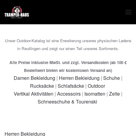
Zum Hauptinhalt springen
Unser Outdoor-Katalog ist eine Erweiterung unseres physischen Ladens
in Reutlingen und zeigt nur einen Teil unseres Sortiments.
Alle Preise inklusive MwSt. und zzgl. Versandkosten (ab 100 €
Bestellwert bieten wir kostenlosen Versand an)
Damen Bekleidung
|
Herren Bekleidung
|
Schuhe
|
Rucksäcke
|
Schlafsäcke
|
Outdoor
Vertikal Aktivitäten
|
Accessoirs
|
Isomatten
|
Zelte
|
Schneeschuhe & Tourenski
Herren Bekleidung