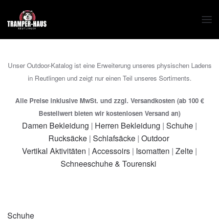
Zum Hauptinhalt springen
Unser Outdoor-Katalog ist eine Erweiterung unseres physischen Ladens
in Reutlingen und zeigt nur einen Teil unseres Sortiments.
Alle Preise inklusive MwSt. und zzgl. Versandkosten (ab 100 €
Bestellwert bieten wir kostenlosen Versand an)
Damen Bekleidung
|
Herren Bekleidung
|
Schuhe
|
Rucksäcke
|
Schlafsäcke
|
Outdoor
Vertikal Aktivitäten
|
Accessoirs
|
Isomatten
|
Zelte
|
Schneeschuhe & Tourenski
Schuhe