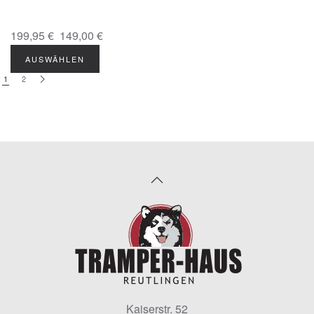
199,95 €
149,00 €
AUSWÄHLEN
1
2
Kaiserstr. 52