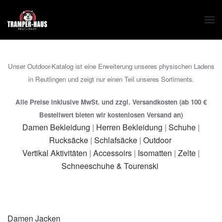
Zum Hauptinhalt springen
Unser Outdoor-Katalog ist eine Erweiterung unseres physischen Ladens
in Reutlingen und zeigt nur einen Teil unseres Sortiments.
Alle Preise inklusive MwSt. und zzgl. Versandkosten (ab 100 €
Bestellwert bieten wir kostenlosen Versand an)
Damen Bekleidung
|
Herren Bekleidung
|
Schuhe
|
Rucksäcke
|
Schlafsäcke
|
Outdoor
Vertikal Aktivitäten
|
Accessoirs
|
Isomatten
|
Zelte
|
Schneeschuhe & Tourenski
Damen Jacken