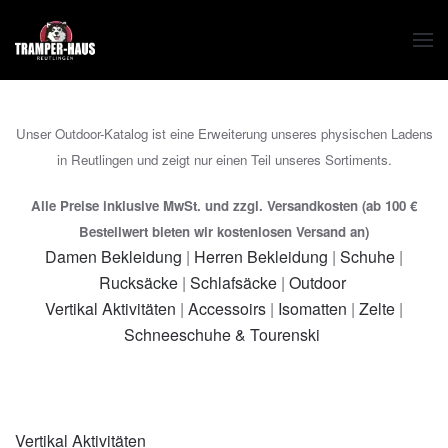
Zum Hauptinhalt springen
Unser Outdoor-Katalog ist eine Erweiterung unseres physischen Ladens
in Reutlingen und zeigt nur einen Teil unseres Sortiments.
Alle Preise inklusive MwSt. und zzgl. Versandkosten (ab 100 €
Bestellwert bieten wir kostenlosen Versand an)
Damen Bekleidung
|
Herren Bekleidung
|
Schuhe
|
Rucksäcke
|
Schlafsäcke
|
Outdoor
Vertikal Aktivitäten
|
Accessoirs
|
Isomatten
|
Zelte
|
Schneeschuhe & Tourenski
Vertikal Aktivitäten