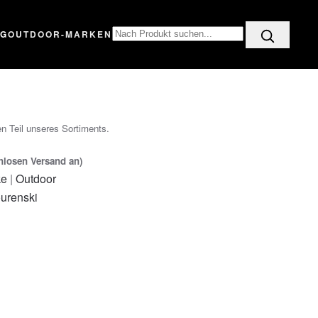
OG
OUTDOOR-MARKEN
n Teil unseres Sortiments.
enlosen Versand an)
ke
|
Outdoor
urenski