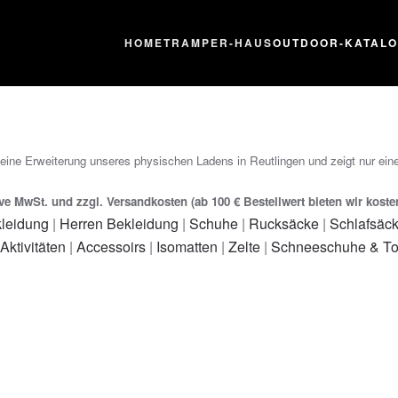
HOME
TRAMPER-HAUS
OUTDOOR-KATAL
 eine Erweiterung unseres physischen Ladens in Reutlingen und zeigt nur eine
ive MwSt. und zzgl. Versandkosten (ab 100 € Bestellwert bieten wir kost
leidung
|
Herren Bekleidung
|
Schuhe
|
Rucksäcke
|
Schlafsäc
 Aktivitäten
|
Accessoirs
|
Isomatten
|
Zelte
|
Schneeschuhe & To