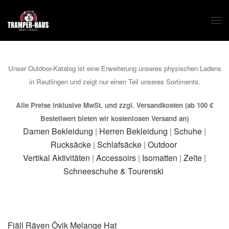
Zum Hauptinhalt springen
Unser Outdoor-Katalog ist eine Erweiterung unseres physischen Ladens
in Reutlingen und zeigt nur einen Teil unseres Sortiments.
Alle Preise inklusive MwSt. und zzgl. Versandkosten (ab 100 €
Bestellwert bieten wir kostenlosen Versand an)
Damen Bekleidung
|
Herren Bekleidung
|
Schuhe
|
Rucksäcke
|
Schlafsäcke
|
Outdoor
Vertikal Aktivitäten
|
Accessoirs
|
Isomatten
|
Zelte
|
Schneeschuhe & Tourenski
Fjäll Räven Övik Melange Hat