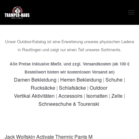
Zum Hauptinhalt springen
Unser Outdoor-Katalog ist eine Erweiterung unseres physischen Ladens
in Reutlingen und zeigt nur einen Teil unseres Sortiments.
Alle Preise inklusive MwSt. und zzgl. Versandkosten (ab 100 €
Bestellwert bieten wir kostenlosen Versand an)
Damen Bekleidung
|
Herren Bekleidung
|
Schuhe
|
Rucksäcke
|
Schlafsäcke
|
Outdoor
Vertikal Aktivitäten
|
Accessoirs
|
Isomatten
|
Zelte
|
Schneeschuhe & Tourenski
Jack Wolfskin Activate Thermic Pants M