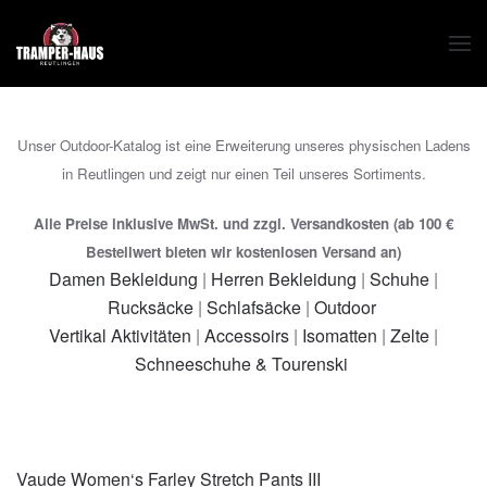
Zum Hauptinhalt springen
Unser Outdoor-Katalog ist eine Erweiterung unseres physischen Ladens
in Reutlingen und zeigt nur einen Teil unseres Sortiments.
Alle Preise inklusive MwSt. und zzgl. Versandkosten (ab 100 €
Bestellwert bieten wir kostenlosen Versand an)
Damen Bekleidung
|
Herren Bekleidung
|
Schuhe
|
Rucksäcke
|
Schlafsäcke
|
Outdoor
Vertikal Aktivitäten
|
Accessoirs
|
Isomatten
|
Zelte
|
Schneeschuhe & Tourenski
Vaude Women‘s Farley Stretch Pants III