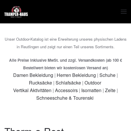
Zum Hauptinhalt springen
Unser Outdoor-Katalog ist eine Erweiterung unseres physischen Ladens
in Reutlingen und zeigt nur einen Teil unseres Sortiments.
Alle Preise inklusive MwSt. und zzgl. Versandkosten (ab 100 €
Bestellwert bieten wir kostenlosen Versand an)
Damen Bekleidung
|
Herren Bekleidung
|
Schuhe
|
Rucksäcke
|
Schlafsäcke
|
Outdoor
Vertikal Aktivitäten
|
Accessoirs
|
Isomatten
|
Zelte
|
Schneeschuhe & Tourenski
Therm-a-Rest