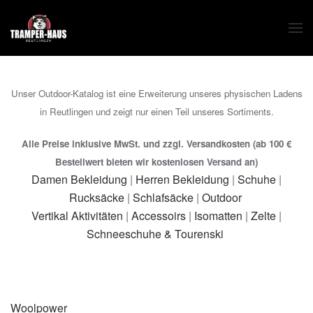
Zum Hauptinhalt springen
Unser Outdoor-Katalog ist eine Erweiterung unseres physischen Ladens
in Reutlingen und zeigt nur einen Teil unseres Sortiments.
Alle Preise inklusive MwSt. und zzgl. Versandkosten (ab 100 €
Bestellwert bieten wir kostenlosen Versand an)
Damen Bekleidung
|
Herren Bekleidung
|
Schuhe
|
Rucksäcke
|
Schlafsäcke
|
Outdoor
Vertikal Aktivitäten
|
Accessoirs
|
Isomatten
|
Zelte
|
Schneeschuhe & Tourenski
Woolpower