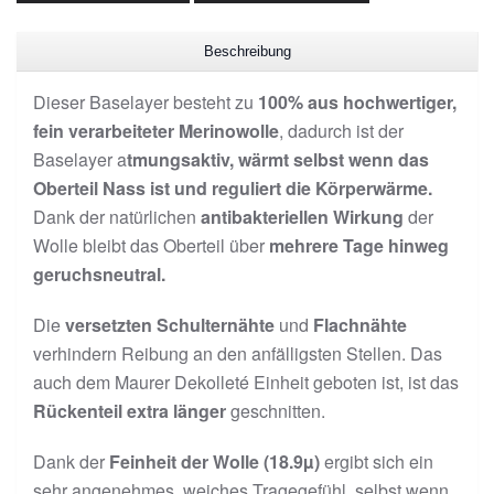
Beschreibung
Dieser Baselayer besteht zu
100% aus hochwertiger,
fein verarbeiteter Merinowolle
, dadurch ist der
Baselayer a
tmungsaktiv, wärmt selbst wenn das
Oberteil Nass ist und reguliert die Körperwärme.
Dank der natürlichen
antibakteriellen Wirkung
der
Wolle bleibt das Oberteil über
mehrere Tage hinweg
geruchsneutral.
Die
versetzten Schulternähte
und
Flachnähte
verhindern Reibung an den anfälligsten Stellen. Das
auch dem Maurer
Dekolleté Einheit geboten ist, ist das
Rückenteil extra länger
geschnitten.
Dank der
Feinheit der Wolle (
18.9µ)
ergibt sich ein
sehr angenehmes, weiches Tragegefühl, selbst wenn