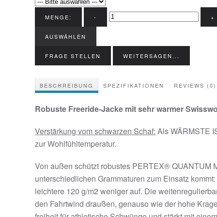
MENGE:
-
+
AUSWÄHLEN
FRAGE STELLEN
WEITERSAGEN...
BESCHREIBUNG
SPEZIFIKATIONEN
REVIEWS (0)
Robuste Freeride-Jacke mit sehr warmer Swisswoo
Verstärkung vom schwarzen Schaf:
Als WÄRMSTE ISO
zur Wohlfühltemperatur.
Von außen schützt robustes PERTEX® QUANTUM Mate
unterschiedlichen Grammaturen zum Einsatz kommt: a
leichtere 120 g/m2 weniger auf. Die weitenregulier
den Fahrtwind draußen, genauso wie der hohe Kra
freiheit für athletische Schwünge und stärkt mi