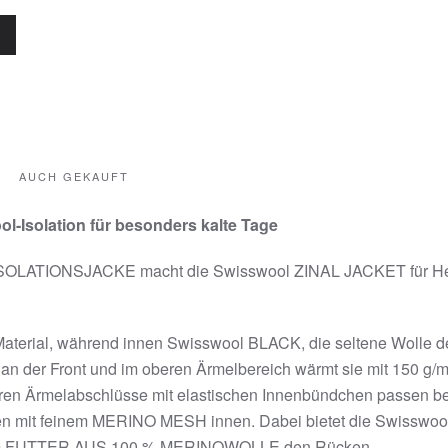
AUCH GEKAUFT
l-Isolation für besonders kalte Tage
LATIONSJACKE macht die Swisswool ZINAL JACKET für Herr
rial, während innen Swisswool BLACK, die seltene Wolle der
n der Front und im oberen Ärmelbereich wärmt sie mit 150 g/m
baren Ärmelabschlüsse mit elastischen Innenbündchen passen 
gen mit feinem MERINO MESH innen. Dabei bietet die Swissw
t einem FUTTER AUS 100 % MERINOWOLLE den Rücken.