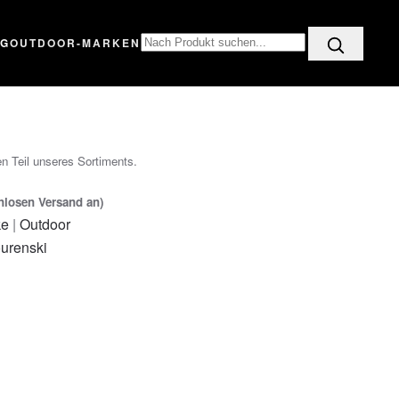
OG
OUTDOOR-MARKEN
n Teil unseres Sortiments.
enlosen Versand an)
ke
|
Outdoor
urenski