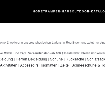
HOME
TRAMPER-HAUS
OUTDOOR-KATAL
 eine Erweiterung unseres physischen Ladens in Reutlingen und zeigt nur eine
ive MwSt. und zzgl. Versandkosten (ab 100 € Bestellwert bieten wir kost
leidung
|
Herren Bekleidung
|
Schuhe
|
Rucksäcke
|
Schlafsäc
 Aktivitäten
|
Accessoirs
|
Isomatten
|
Zelte
|
Schneeschuhe & To