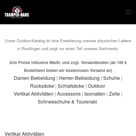
Zum Hauptinhalt springen
Unser Outdoor-Katalog ist eine Erweiterung unseres physischen Ladens
in Reutlingen und zeigt nur einen Teil unseres Sortiments.
Alle Preise inklusive MwSt. und zzgl. Versandkosten (ab 100 €
Bestellwert bieten wir kostenlosen Versand an)
Damen Bekleidung
|
Herren Bekleidung
|
Schuhe
|
Rucksäcke
|
Schlafsäcke
|
Outdoor
Vertikal Aktivitäten
|
Accessoirs
|
Isomatten
|
Zelte
|
Schneeschuhe & Tourenski
Vertikal Aktivitäten