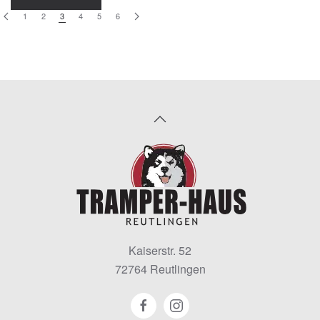
1
2
3
4
5
6
Kaiserstr. 52
72764 Reutlingen