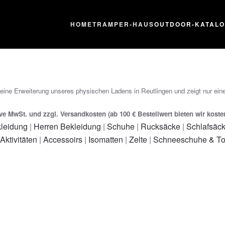
HOME
TRAMPER-HAUS
OUTDOOR-KATAL
 eine Erweiterung unseres physischen Ladens in Reutlingen und zeigt nur eine
ive MwSt. und zzgl. Versandkosten (ab 100 € Bestellwert bieten wir kost
leidung
|
Herren Bekleidung
|
Schuhe
|
Rucksäcke
|
Schlafsäc
 Aktivitäten
|
Accessoirs
|
Isomatten
|
Zelte
|
Schneeschuhe & To