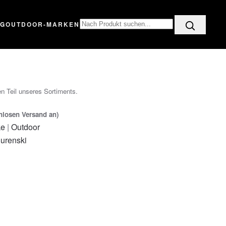
OG
OUTDOOR-MARKEN
n Teil unseres Sortiments.
enlosen Versand an)
ke
|
Outdoor
urenski