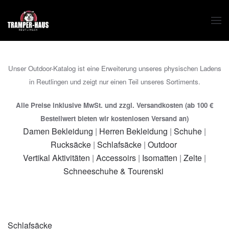
Zum Hauptinhalt springen
Unser Outdoor-Katalog ist eine Erweiterung unseres physischen Ladens
in Reutlingen und zeigt nur einen Teil unseres Sortiments.
Alle Preise inklusive MwSt. und zzgl. Versandkosten (ab 100 €
Bestellwert bieten wir kostenlosen Versand an)
Damen Bekleidung
|
Herren Bekleidung
|
Schuhe
|
Rucksäcke
|
Schlafsäcke
|
Outdoor
Vertikal Aktivitäten
|
Accessoirs
|
Isomatten
|
Zelte
|
Schneeschuhe & Tourenski
Schlafsäcke