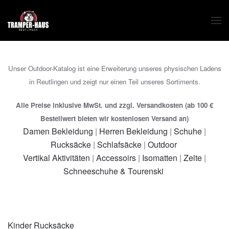
Zum Hauptinhalt springen
Unser Outdoor-Katalog ist eine Erweiterung unseres physischen Ladens
in Reutlingen und zeigt nur einen Teil unseres Sortiments.
Alle Preise inklusive MwSt. und zzgl. Versandkosten (ab 100 €
Bestellwert bieten wir kostenlosen Versand an)
Damen Bekleidung
|
Herren Bekleidung
|
Schuhe
|
Rucksäcke
|
Schlafsäcke
|
Outdoor
Vertikal Aktivitäten
|
Accessoirs
|
Isomatten
|
Zelte
|
Schneeschuhe & Tourenski
Kinder Rucksäcke