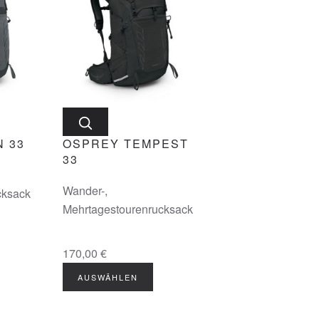
 33
OSPREY TEMPEST
33
Wander-,
cksack
Mehrtagestourenrucksack
170,00 €
AUSWÄHLEN