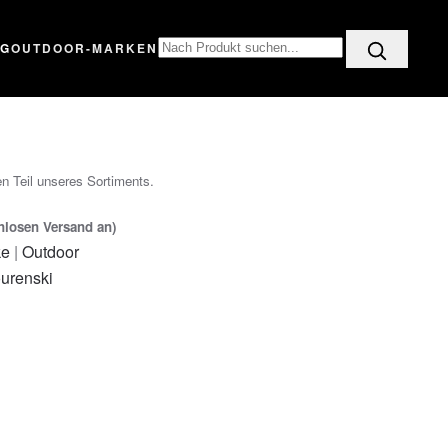
OG
OUTDOOR-MARKEN
n Teil unseres Sortiments.
enlosen Versand an)
ke
|
Outdoor
urenski