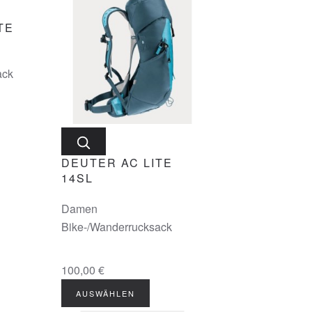
TE
ack
DEUTER AC LITE
14SL
Damen
Bike-/Wanderrucksack
100,00 €
AUSWÄHLEN