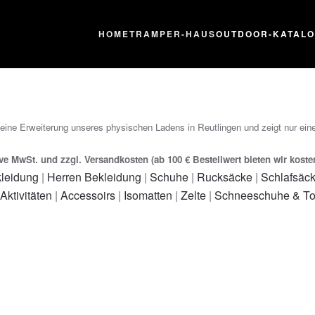
HOME
TRAMPER-HAUS
OUTDOOR-KATAL
 eine Erweiterung unseres physischen Ladens in Reutlingen und zeigt nur eine
ive MwSt. und zzgl. Versandkosten (ab 100 € Bestellwert bieten wir kost
leidung
|
Herren Bekleidung
|
Schuhe
|
Rucksäcke
|
Schlafsäc
 Aktivitäten
|
Accessoirs
|
Isomatten
|
Zelte
|
Schneeschuhe & To