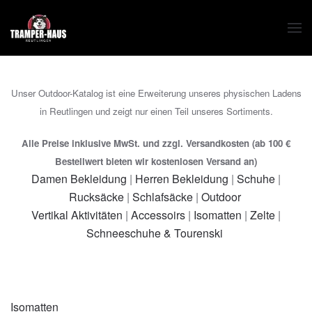
Zum Hauptinhalt springen
Unser Outdoor-Katalog ist eine Erweiterung unseres physischen Ladens
in Reutlingen und zeigt nur einen Teil unseres Sortiments.
Alle Preise inklusive MwSt. und zzgl. Versandkosten (ab 100 €
Bestellwert bieten wir kostenlosen Versand an)
Damen Bekleidung
|
Herren Bekleidung
|
Schuhe
|
Rucksäcke
|
Schlafsäcke
|
Outdoor
Vertikal Aktivitäten
|
Accessoirs
|
Isomatten
|
Zelte
|
Schneeschuhe & Tourenski
Isomatten