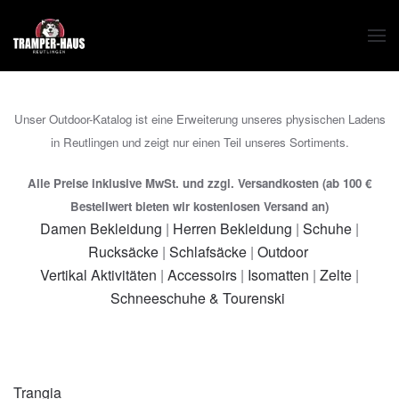
Zum Hauptinhalt springen
Unser Outdoor-Katalog ist eine Erweiterung unseres physischen Ladens
in Reutlingen und zeigt nur einen Teil unseres Sortiments.
Alle Preise inklusive MwSt. und zzgl. Versandkosten (ab 100 €
Bestellwert bieten wir kostenlosen Versand an)
Damen Bekleidung
|
Herren Bekleidung
|
Schuhe
|
Rucksäcke
|
Schlafsäcke
|
Outdoor
Vertikal Aktivitäten
|
Accessoirs
|
Isomatten
|
Zelte
|
Schneeschuhe & Tourenski
Trangia