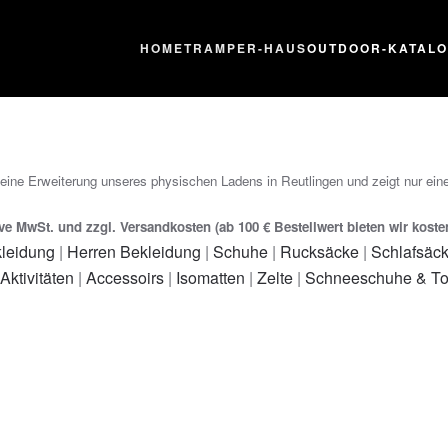
HOME
TRAMPER-HAUS
OUTDOOR-KATAL
 eine Erweiterung unseres physischen Ladens in Reutlingen und zeigt nur eine
ive MwSt. und zzgl. Versandkosten (ab 100 € Bestellwert bieten wir kost
leidung
|
Herren Bekleidung
|
Schuhe
|
Rucksäcke
|
Schlafsäc
 Aktivitäten
|
Accessoirs
|
Isomatten
|
Zelte
|
Schneeschuhe & To