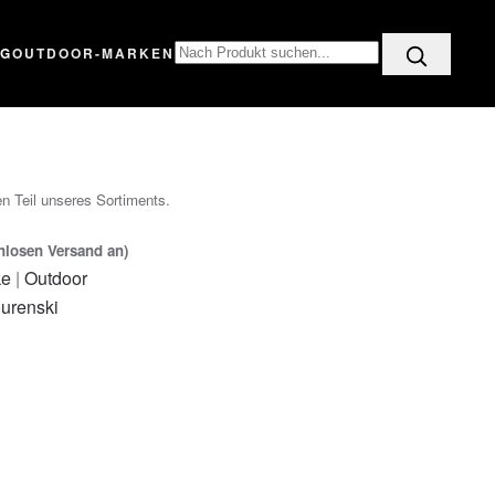
OG
OUTDOOR-MARKEN
n Teil unseres Sortiments.
enlosen Versand an)
ke
|
Outdoor
urenski