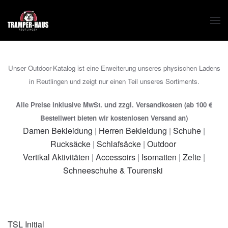
Zum Hauptinhalt springen
Unser Outdoor-Katalog ist eine Erweiterung unseres physischen Ladens
in Reutlingen und zeigt nur einen Teil unseres Sortiments.
Alle Preise inklusive MwSt. und zzgl. Versandkosten (ab 100 €
Bestellwert bieten wir kostenlosen Versand an)
Damen Bekleidung
|
Herren Bekleidung
|
Schuhe
|
Rucksäcke
|
Schlafsäcke
|
Outdoor
Vertikal Aktivitäten
|
Accessoirs
|
Isomatten
|
Zelte
|
Schneeschuhe & Tourenski
TSL Initial