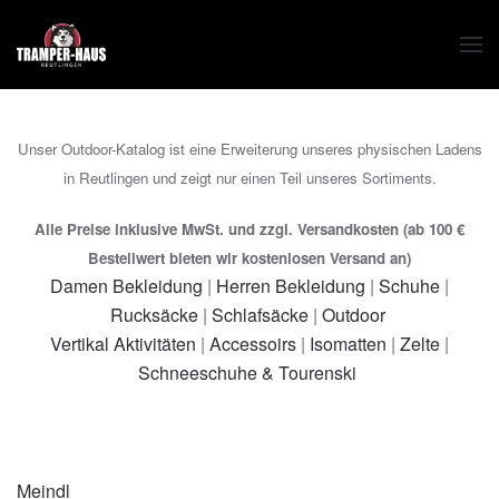
Zum Hauptinhalt springen
Unser Outdoor-Katalog ist eine Erweiterung unseres physischen Ladens
in Reutlingen und zeigt nur einen Teil unseres Sortiments.
Alle Preise inklusive MwSt. und zzgl. Versandkosten (ab 100 €
Bestellwert bieten wir kostenlosen Versand an)
Damen Bekleidung
|
Herren Bekleidung
|
Schuhe
|
Rucksäcke
|
Schlafsäcke
|
Outdoor
Vertikal Aktivitäten
|
Accessoirs
|
Isomatten
|
Zelte
|
Schneeschuhe & Tourenski
Meindl