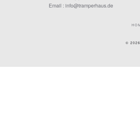
Email : info@tramperhaus.de
HO
©
202